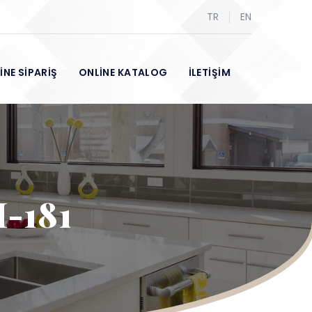
TR
EN
İNE SİPARİŞ
ONLİNE KATALOG
İLETİŞİM
-181