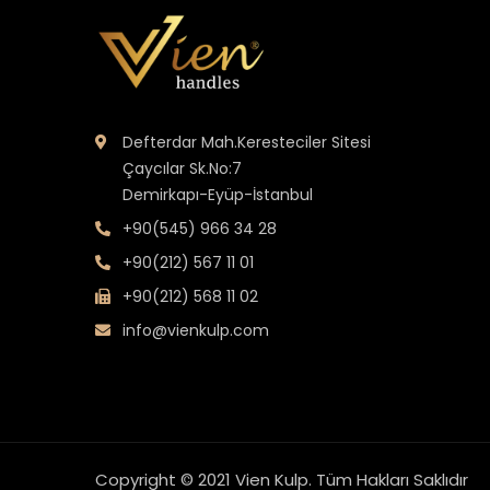
Defterdar Mah.Keresteciler Sitesi
Çaycılar Sk.No:7
Demirkapı-Eyüp-İstanbul
+90(545) 966 34 28
+90(212) 567 11 01
+90(212) 568 11 02
info@vienkulp.com
Copyright © 2021 Vien Kulp.
Tüm Hakları Saklıdır