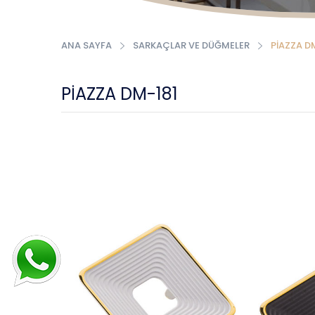
ANA SAYFA
SARKAÇLAR VE DÜĞMELER
PİAZZA D
PİAZZA DM-181